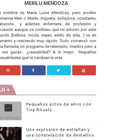
MERILU MENDOZA
i nombre es María Luisa Mendoza, pero podéis
lamarme Meri o Merilu. Inquieta, soñadora, constante,
abezota… y además enfermera de profesión y
ocación aunque os confieso que mi adición por este
undo (belleza, moda, viajes, estilo de vida…) va en
umento y creciendo muy rápido. Todo comenzó con
na llamada, un programa de televisión, miedos pero a
a vez ganas… ¿casualidad? A lo mejor… Pequeñas
asualidades que te cambian la vida.
LO +
Pequeños actos de amor con
Tiny Rituals...
Una explosión de estrellas y
una constelación de destellos