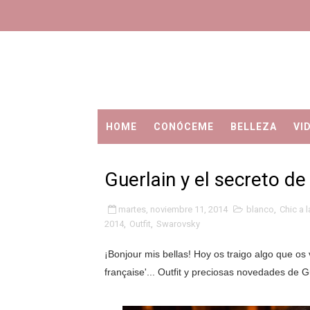
HOME
CONÓCEME
BELLEZA
VI
Guerlain y el secreto de 
martes, noviembre 11, 2014
blanco
,
Chic a l
2014
,
Outfit
,
Swarovsky
¡Bonjour mis bellas! Hoy os traigo algo que os 
française'... Outfit y preciosas novedades de G