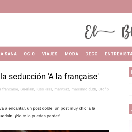
El Blog de Merilu
El Blog de Merilu
DA SANA
OCIO
VIAJES
MODA
DECO
ENTREVIST
la seducción 'A la française'
a française
,
Guerlain
,
Kiss Kiss
,
marypaz
,
massimo dutti
,
Otoño
va a encantar, un post doble, un post muy chic 'a la
uerlain, ¡No te lo puedes perder!