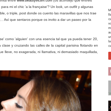
nita entre
www.beautyvictim.com
(os aconsejo que entréis
ara mi el chic 'a la française'? Un look, un outfit y algunas
M
le, o triple, post donde os cuento las maravillas que nos trae
l
c
t... Así que sentaros porque os invito a dar un paseo por la
v
.
m
a
u
aise' como 'alguien' con una esencia tal que ya pueda tener 20,
l
clase y cruzando las calles de la capital parisina flotando en
c
que lleve, no exagerada, ni llamativa, ni demasiado maquillada,