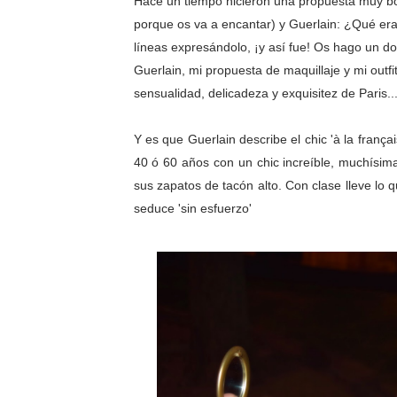
Hace un tiempo hicieron una propuesta muy bo
porque os va a encantar) y Guerlain: ¿Qué era p
líneas expresándolo, ¡y así fue! Os hago un dob
Guerlain, mi propuesta de maquillaje y mi outfi
sensualidad, delicadeza y exquisitez de Paris..
Y es que Guerlain describe el chic 'à la franç
40 ó 60 años con un chic increíble, muchísima 
sus zapatos de tacón alto. Con clase lleve lo 
seduce 'sin esfuerzo'