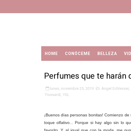
HOME
CONÓCEME
BELLEZA
VI
Perfumes que te harán d
lunes, noviembre 25, 2019
Angel Schlesser
,
Trussardi
,
YSL
¡Buenos días personas bonitas!
Comienzo de 
toque olfativo... Porque si hay algo sin lo
favorito. Y, al igual que con la moda, me gu