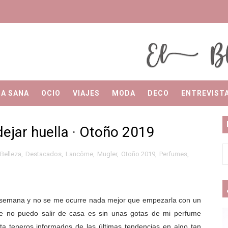
El Blog de Merilu
El Blog de Merilu
DA SANA
OCIO
VIAJES
MODA
DECO
ENTREVIST
ejar huella · Otoño 2019
Belleza
,
Destacados
,
Lancôme
,
Mugler
,
Otoño 2019
,
Perfumes
,
semana y no se me ocurre nada mejor que empezarla con un
 que no puedo salir de casa es sin unas gotas de mi perfume
sta teneros informados de las últimas tendencias en algo tan