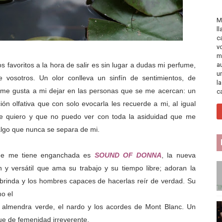
M
l
c
v
m
avoritos a la hora de salir es sin lugar a dudas mi perfume,
a
u
osotros. Un olor conlleva un sinfín de sentimientos, de
l
e me gusta a mi dejar en las personas que se me acercan: un
c
ón olfativa que con solo evocarla les recuerde a mi, al igual
 quiero y que no puedo ver con toda la asiduidad que me
 algo que nunca se separa de mi.
que me tiene enganchada es
SOUND OF DONNA
, la nueva
en y
versátil que ama su trabajo y su tiempo libre; adoran la
 brinda y los hombres capaces de hacerlas
reír de verdad. Su
mo el
la almendra verde, el nardo
y los acordes de Mont Blanc. Un
ue de femenidad irreverente.