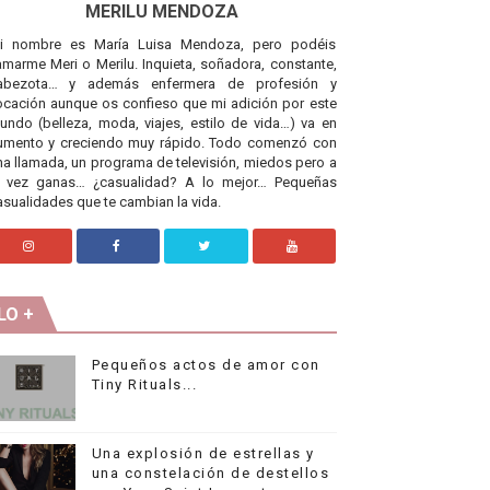
MERILU MENDOZA
i nombre es María Luisa Mendoza, pero podéis
lamarme Meri o Merilu. Inquieta, soñadora, constante,
abezota… y además enfermera de profesión y
ocación aunque os confieso que mi adición por este
undo (belleza, moda, viajes, estilo de vida…) va en
umento y creciendo muy rápido. Todo comenzó con
na llamada, un programa de televisión, miedos pero a
a vez ganas… ¿casualidad? A lo mejor… Pequeñas
asualidades que te cambian la vida.
LO +
Pequeños actos de amor con
Tiny Rituals...
Una explosión de estrellas y
una constelación de destellos